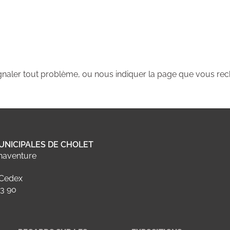
ignaler tout problème, ou nous indiquer la page que vous rec
UNICIPALES DE CHOLET
naventure
 Cedex
23 90