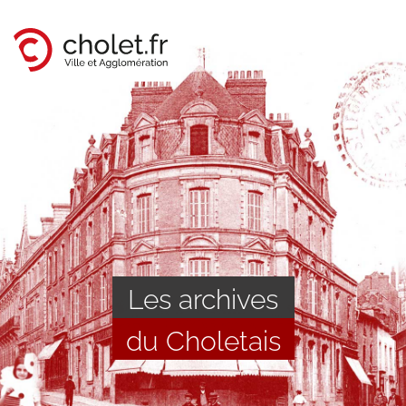
Cholet, ville et agglomération
Les archives
du Choletais