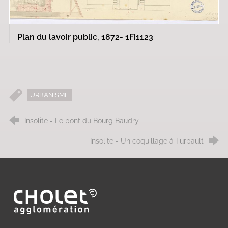
Plan du lavoir public, 1872- 1Fi1123
URBANISME
Insolite - Le pont du Bourg Baudry
Insolite - Un coquillage à Turpault
Ville de Cholet