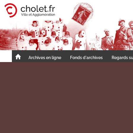
Cholet, ville et agglomération
Archives en ligne
Fonds d'archives
Regards su
Accueil