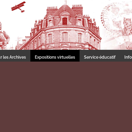
Les archives du Choletais
r les Archives
Expositions virtuelles
Service éducatif
Inf