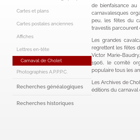
de bienfaisance au 
Cartes et plans
carnavalesques organ
peu, les fêtes du c
Cartes postales anciennes
travestis parcourent
Affiches
Les grandes cavalca
regrettent les fêtes 
Lettres en-tête
Victor Marie-Baudry
Carnaval de Cholet
1906, le comité or
populaire tous les a
Photographies A.P.P.P.C.
Les Archives de Chol
Recherches généalogiques
éditions du carnaval
Recherches historiques