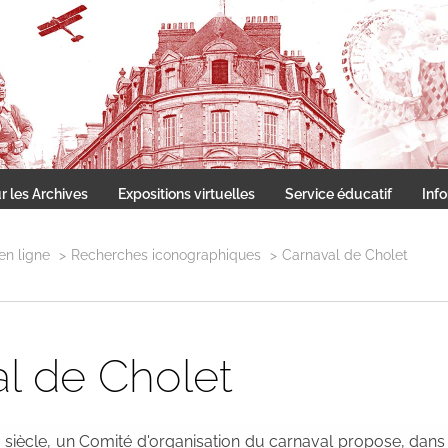
Les archives du Choletais
r les Archives
Expositions virtuelles
Service éducatif
Inf
en ligne
Recherches iconographiques
Carnaval de Cholet
l de Cholet
e siècle, un Comité d'organisation du carnaval propose, dans